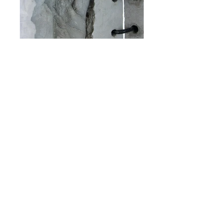
J'ai toujours été intriguée par le mobilier
domestique déposé dans l'espace urbain :
abandonné ou réutilisé.
Ce triptyque traite du décalage entre l'ordre
urbain, la géométrie, le béton (nu, froid, gris,
austère, solide, lisse) et le désordre d'un lit
défait, l'intimité de draps froissés, la chaleur de
mains jointes, l'émotion du grain de peau.
"Mémoire de forme" renvoie à ce bout d'histoire
humaine qui a laissé sa trace dans la rue.
2015